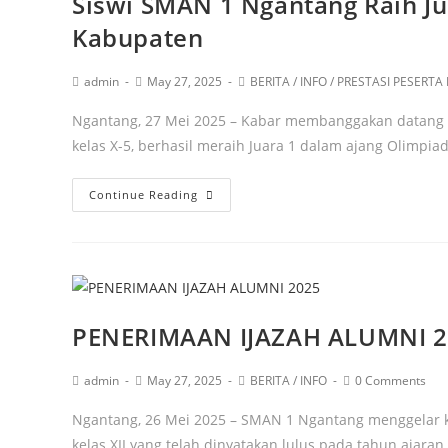
Siswi SMAN 1 Ngantang Raih Jua
Kabupaten
admin
May 27, 2025
BERITA
/
INFO
/
PRESTASI PESERTA 
Ngantang, 27 Mei 2025 – Kabar membanggakan datang d
kelas X-5, berhasil meraih Juara 1 dalam ajang Olimpi
Continue Reading
PENERIMAAN IJAZAH ALUMNI 
admin
May 27, 2025
BERITA
/
INFO
0 Comments
Ngantang, 26 Mei 2025 – SMAN 1 Ngantang menggelar k
kelas XII yang telah dinyatakan lulus pada tahun ajara