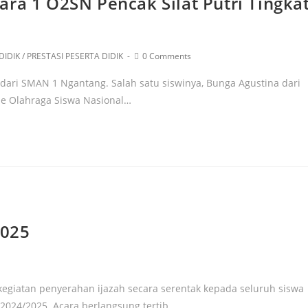
ra 1 O2SN Pencak Silat Putri Tingka
DIDIK
/
PRESTASI PESERTA DIDIK
0 Comments
ari SMAN 1 Ngantang. Salah satu siswinya, Bunga Agustina dari
ade Olahraga Siswa Nasional…
2025
egiatan penyerahan ijazah secara serentak kepada seluruh siswa
n 2024/2025. Acara berlangsung tertib…