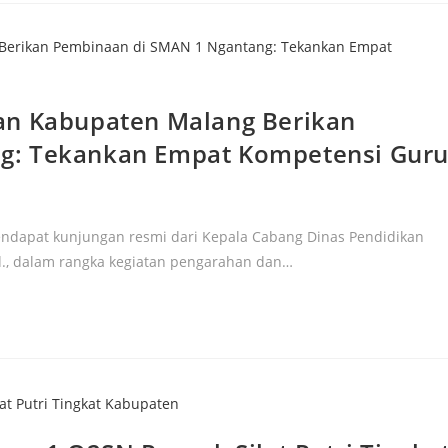
an Kabupaten Malang Berikan
g: Tekankan Empat Kompetensi Gur
endapat kunjungan resmi dari Kepala Cabang Dinas Pendidikan
d., dalam rangka kegiatan pengarahan dan…