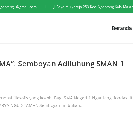
gantang1@gmail.com
Jl Raya Mulyorejo 253 Kec. Ngantang Kab. Mala
Beranda
A”: Semboyan Adiluhung SMAN 1
ondasi filosofis yang kokoh. Bagi SMA Negeri 1 Ngantang, fondasi i
KARYA NGUDITAMA". Semboyan ini bukan…