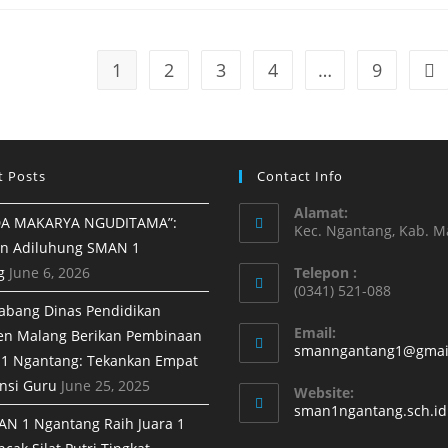
1
2
3
4
…
9
t Posts
Contact Info
Alamat:
A MAKARYA NGUDITAMA”:
Kec. Ngantang, Kab. M
n Adiluhung SMAN 1
g
June 6, 2026
Telepon :
(0341) 521-088
abang Dinas Pendidikan
Email:
en Malang Berikan Pembinaan
smanngantang1@gmai
1 Ngantang: Tekankan Empat
nsi Guru
June 25, 2025
Website:
sman1ngantang.sch.id
AN 1 Ngantang Raih Juara 1