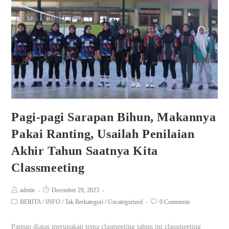
Pagi-pagi Sarapan Bihun, Makannya
Pakai Ranting, Usailah Penilaian
Akhir Tahun Saatnya Kita
Classmeeting
admin
December 29, 2023
BERITA
/
INFO
/
Tak Berkategori
/
Uncategorized
0 Comments
Pantun diatas merupakan tema clasmeeting tahun ini,classmeeting