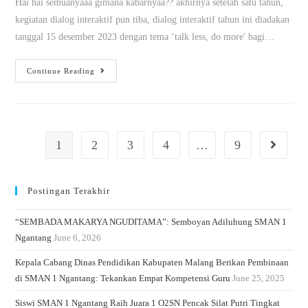
Hai hai semuanyaaa gimana kabarnyaa?? akhirnya setelah satu tahun,
kegiatan dialog interaktif pun tiba, dialog interaktif tahun ini diadakan
tanggal 15 desember 2023 dengan tema ‘talk less, do more' bagi…
Continue Reading
1
2
3
4
…
9
Postingan Terakhir
“SEMBADA MAKARYA NGUDITAMA”: Semboyan Adiluhung SMAN 1
Ngantang
June 6, 2026
Kepala Cabang Dinas Pendidikan Kabupaten Malang Berikan Pembinaan
di SMAN 1 Ngantang: Tekankan Empat Kompetensi Guru
June 25, 2025
Siswi SMAN 1 Ngantang Raih Juara 1 O2SN Pencak Silat Putri Tingkat