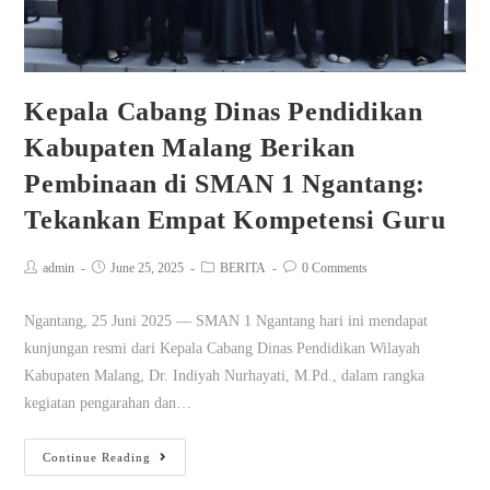
Kepala Cabang Dinas Pendidikan
Kabupaten Malang Berikan
Pembinaan di SMAN 1 Ngantang:
Tekankan Empat Kompetensi Guru
admin
June 25, 2025
BERITA
0 Comments
Ngantang, 25 Juni 2025 — SMAN 1 Ngantang hari ini mendapat
kunjungan resmi dari Kepala Cabang Dinas Pendidikan Wilayah
Kabupaten Malang, Dr. Indiyah Nurhayati, M.Pd., dalam rangka
kegiatan pengarahan dan…
Continue Reading