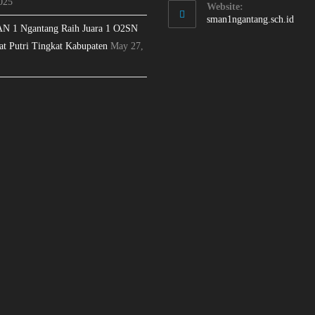
025
Website:
sman1ngantang.sch.id
N 1 Ngantang Raih Juara 1 O2SN
at Putri Tingkat Kabupaten
May 27,