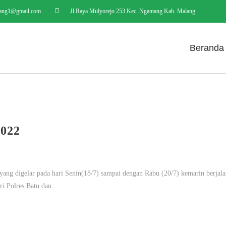
ang1@gmail.com
Jl Raya Mulyorejo 253 Kec. Ngantang Kab. Malang
Beranda
2022
 digelar pada hari Senin(18/7) sampai dengan Rabu (20/7) kemarin berjala
ari Polres Batu dan…