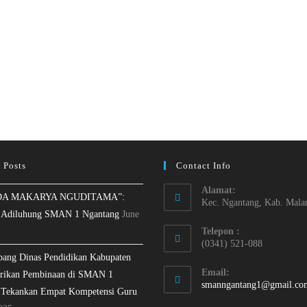
 Posts
Contact Info
Alamat:
A MAKARYA NGUDITAMA”:
Kec. Ngantang, Kab. Mala
 Adiluhung SMAN 1 Ngantang
June
Telepon :
(0341) 521-088
bang Dinas Pendidikan Kabupaten
Email:
rikan Pembinaan di SMAN 1
smanngantang1@gmail.co
 Tekankan Empat Kompetensi Guru