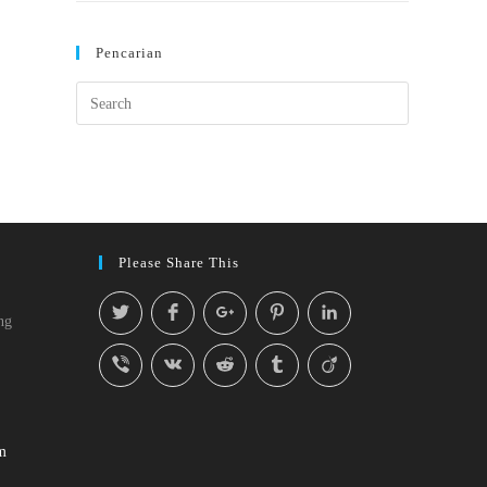
Pencarian
Please Share This
ng
m