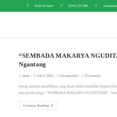
Kritik & Saran
(0341) 521-088
smanngant
“SEMBADA MAKARYA NGUDITAM
Ngantang
admin
June 6, 2026
Uncategorized
0 Comments
Setiap institusi pendidikan yang besar selalu memiliki fondasi fi
kata penuh magis: "SEMBADA MAKARYA NGUDITAMA". Semb
Continue Reading