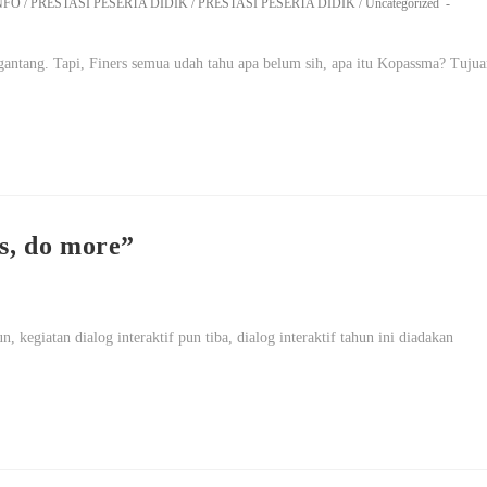
NFO
/
PRESTASI PESERTA DIDIK
/
PRESTASI PESERTA DIDIK
/
Uncategorized
tang. Tapi, Finers semua udah tahu apa belum sih, apa itu Kopassma? Tujua
, do more”
 kegiatan dialog interaktif pun tiba, dialog interaktif tahun ini diadakan
…