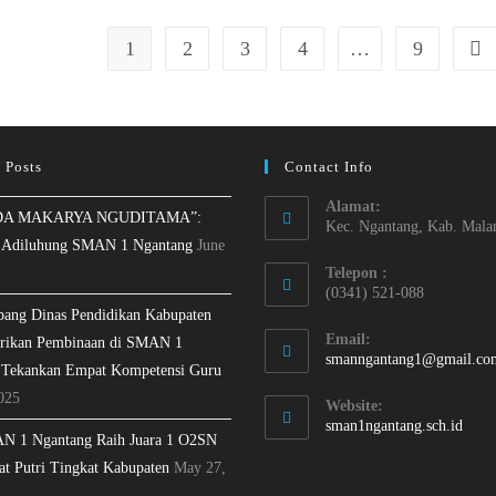
1
2
3
4
…
9
 Posts
Contact Info
Alamat:
A MAKARYA NGUDITAMA”:
Kec. Ngantang, Kab. Mala
 Adiluhung SMAN 1 Ngantang
June
Telepon :
(0341) 521-088
bang Dinas Pendidikan Kabupaten
Email:
rikan Pembinaan di SMAN 1
smanngantang1@gmail.co
 Tekankan Empat Kompetensi Guru
025
Website:
sman1ngantang.sch.id
N 1 Ngantang Raih Juara 1 O2SN
at Putri Tingkat Kabupaten
May 27,