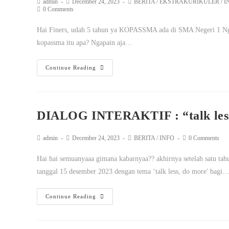
admin
December 24, 2023
BERITA
/
EKSTRAKURIKULER
/
I
0 Comments
Hai Finers, udah 5 tahun ya KOPASSMA ada di SMA Negeri 1 Ngan
kopassma itu apa? Ngapain aja…
Continue Reading
DIALOG INTERAKTIF : “talk less
admin
December 24, 2023
BERITA
/
INFO
0 Comments
Hai hai semuanyaaa gimana kabarnyaa?? akhirnya setelah satu tahun,
tanggal 15 desember 2023 dengan tema ‘talk less, do more' bagi
Continue Reading