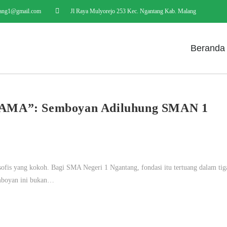
ang1@gmail.com
Jl Raya Mulyorejo 253 Kec. Ngantang Kab. Malang
Beranda
A”: Semboyan Adiluhung SMAN 1
losofis yang kokoh. Bagi SMA Negeri 1 Ngantang, fondasi itu tertuang dalam tig
oyan ini bukan…