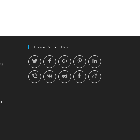
Please Share This
ng
m