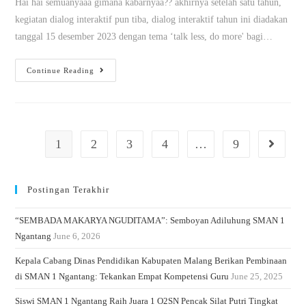
Hai hai semuanyaaa gimana kabarnyaa?? akhirnya setelah satu tahun,
kegiatan dialog interaktif pun tiba, dialog interaktif tahun ini diadakan
tanggal 15 desember 2023 dengan tema ‘talk less, do more' bagi…
Continue Reading
1
2
3
4
…
9
Postingan Terakhir
“SEMBADA MAKARYA NGUDITAMA”: Semboyan Adiluhung SMAN 1
Ngantang
June 6, 2026
Kepala Cabang Dinas Pendidikan Kabupaten Malang Berikan Pembinaan
di SMAN 1 Ngantang: Tekankan Empat Kompetensi Guru
June 25, 2025
Siswi SMAN 1 Ngantang Raih Juara 1 O2SN Pencak Silat Putri Tingkat