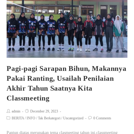
Pagi-pagi Sarapan Bihun, Makannya
Pakai Ranting, Usailah Penilaian
Akhir Tahun Saatnya Kita
Classmeeting
admin
December 29, 2023
BERITA
/
INFO
/
Tak Berkategori
/
Uncategorized
0 Comments
Pantun diatas merupakan tema clasmeeting tahun ini,classmeeting