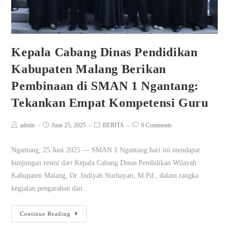
Kepala Cabang Dinas Pendidikan
Kabupaten Malang Berikan
Pembinaan di SMAN 1 Ngantang:
Tekankan Empat Kompetensi Guru
admin
June 25, 2025
BERITA
0 Comments
Ngantang, 25 Juni 2025 — SMAN 1 Ngantang hari ini mendapat
kunjungan resmi dari Kepala Cabang Dinas Pendidikan Wilayah
Kabupaten Malang, Dr. Indiyah Nurhayati, M.Pd., dalam rangka
kegiatan pengarahan dan…
Continue Reading