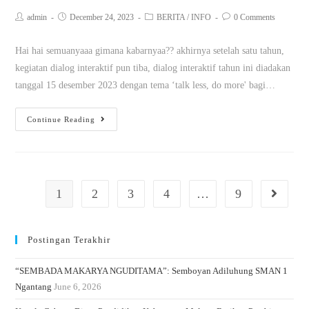
admin
December 24, 2023
BERITA
/
INFO
0 Comments
Hai hai semuanyaaa gimana kabarnyaa?? akhirnya setelah satu tahun,
kegiatan dialog interaktif pun tiba, dialog interaktif tahun ini diadakan
tanggal 15 desember 2023 dengan tema ‘talk less, do more' bagi…
Continue Reading
1
2
3
4
…
9
Postingan Terakhir
“SEMBADA MAKARYA NGUDITAMA”: Semboyan Adiluhung SMAN 1
Ngantang
June 6, 2026