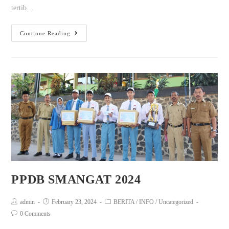
tertib…
Continue Reading
PPDB SMANGAT 2024
admin
February 23, 2024
BERITA
/
INFO
/
Uncategorized
0 Comments