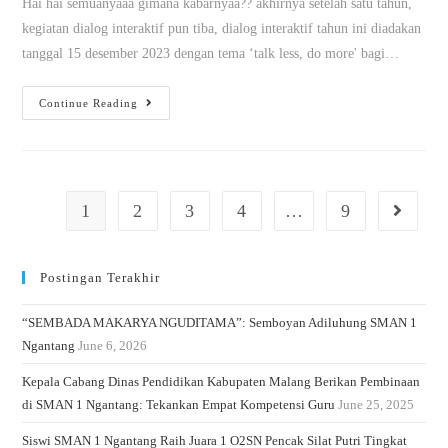
Hai hai semuanyaaa gimana kabarnyaa?? akhirnya setelah satu tahun,
kegiatan dialog interaktif pun tiba, dialog interaktif tahun ini diadakan
tanggal 15 desember 2023 dengan tema ‘talk less, do more' bagi…
Continue Reading
1
2
3
4
…
9
Postingan Terakhir
“SEMBADA MAKARYA NGUDITAMA”: Semboyan Adiluhung SMAN 1
Ngantang
June 6, 2026
Kepala Cabang Dinas Pendidikan Kabupaten Malang Berikan Pembinaan
di SMAN 1 Ngantang: Tekankan Empat Kompetensi Guru
June 25, 2025
Siswi SMAN 1 Ngantang Raih Juara 1 O2SN Pencak Silat Putri Tingkat