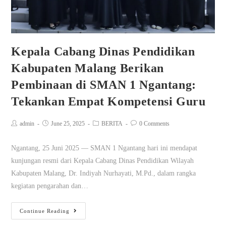
Kepala Cabang Dinas Pendidikan
Kabupaten Malang Berikan
Pembinaan di SMAN 1 Ngantang:
Tekankan Empat Kompetensi Guru
admin
June 25, 2025
BERITA
0 Comments
Ngantang, 25 Juni 2025 — SMAN 1 Ngantang hari ini mendapat
kunjungan resmi dari Kepala Cabang Dinas Pendidikan Wilayah
Kabupaten Malang, Dr. Indiyah Nurhayati, M.Pd., dalam rangka
kegiatan pengarahan dan…
Continue Reading