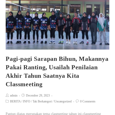
Pagi-pagi Sarapan Bihun, Makannya
Pakai Ranting, Usailah Penilaian
Akhir Tahun Saatnya Kita
Classmeeting
admin
December 29, 2023
BERITA
/
INFO
/
Tak Berkategori
/
Uncategorized
0 Comments
Pantun diatas merupakan tema clasmeeting tahun ini,classmeeting