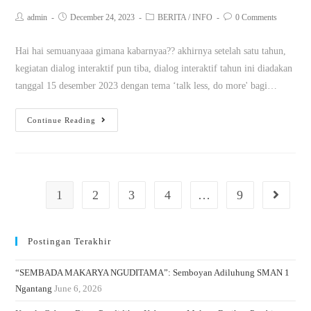
admin
December 24, 2023
BERITA
/
INFO
0 Comments
Hai hai semuanyaaa gimana kabarnyaa?? akhirnya setelah satu tahun,
kegiatan dialog interaktif pun tiba, dialog interaktif tahun ini diadakan
tanggal 15 desember 2023 dengan tema ‘talk less, do more' bagi…
Continue Reading
1
2
3
4
…
9
Postingan Terakhir
“SEMBADA MAKARYA NGUDITAMA”: Semboyan Adiluhung SMAN 1
Ngantang
June 6, 2026