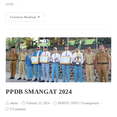
tertib…
Continue Reading
PPDB SMANGAT 2024
admin
February 23, 2024
BERITA
/
INFO
/
Uncategorized
0 Comments