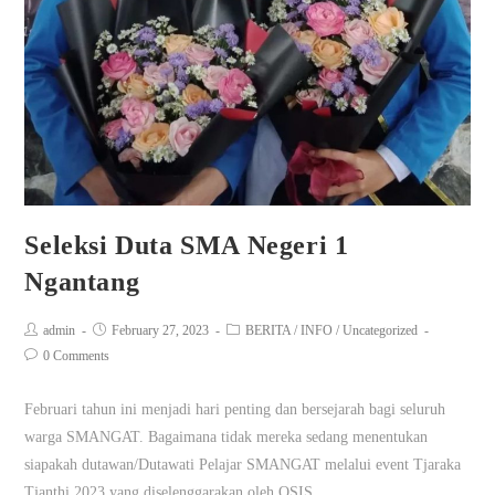
Seleksi Duta SMA Negeri 1
Ngantang
admin
February 27, 2023
BERITA
/
INFO
/
Uncategorized
0 Comments
Februari tahun ini menjadi hari penting dan bersejarah bagi seluruh
warga SMANGAT. Bagaimana tidak mereka sedang menentukan
siapakah dutawan/Dutawati Pelajar SMANGAT melalui event Tjaraka
Tjanthi 2023 yang diselenggarakan oleh OSIS.…