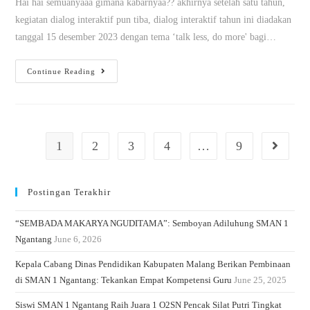
Hai hai semuanyaaa gimana kabarnyaa?? akhirnya setelah satu tahun,
kegiatan dialog interaktif pun tiba, dialog interaktif tahun ini diadakan
tanggal 15 desember 2023 dengan tema ‘talk less, do more' bagi…
Continue Reading
1
2
3
4
…
9
Postingan Terakhir
“SEMBADA MAKARYA NGUDITAMA”: Semboyan Adiluhung SMAN 1
Ngantang
June 6, 2026
Kepala Cabang Dinas Pendidikan Kabupaten Malang Berikan Pembinaan
di SMAN 1 Ngantang: Tekankan Empat Kompetensi Guru
June 25, 2025
Siswi SMAN 1 Ngantang Raih Juara 1 O2SN Pencak Silat Putri Tingkat