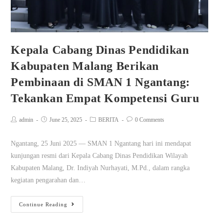
Kepala Cabang Dinas Pendidikan
Kabupaten Malang Berikan
Pembinaan di SMAN 1 Ngantang:
Tekankan Empat Kompetensi Guru
admin
June 25, 2025
BERITA
0 Comments
Ngantang, 25 Juni 2025 — SMAN 1 Ngantang hari ini mendapat
kunjungan resmi dari Kepala Cabang Dinas Pendidikan Wilayah
Kabupaten Malang, Dr. Indiyah Nurhayati, M.Pd., dalam rangka
kegiatan pengarahan dan…
Continue Reading