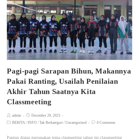
Pagi-pagi Sarapan Bihun, Makannya
Pakai Ranting, Usailah Penilaian
Akhir Tahun Saatnya Kita
Classmeeting
admin
December 29, 2023
BERITA
/
INFO
/
Tak Berkategori
/
Uncategorized
0 Comments
Pantun diatas merupakan tema clasmeeting tahun ini,classmeeting