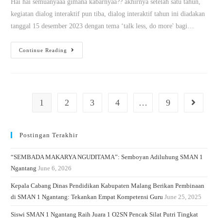
Hai hai semuanyaaa gimana kabarnyaa?? akhirnya setelah satu tahun,
kegiatan dialog interaktif pun tiba, dialog interaktif tahun ini diadakan
tanggal 15 desember 2023 dengan tema ‘talk less, do more' bagi…
Continue Reading
1
2
3
4
…
9
Postingan Terakhir
“SEMBADA MAKARYA NGUDITAMA”: Semboyan Adiluhung SMAN 1
Ngantang
June 6, 2026
Kepala Cabang Dinas Pendidikan Kabupaten Malang Berikan Pembinaan
di SMAN 1 Ngantang: Tekankan Empat Kompetensi Guru
June 25, 2025
Siswi SMAN 1 Ngantang Raih Juara 1 O2SN Pencak Silat Putri Tingkat