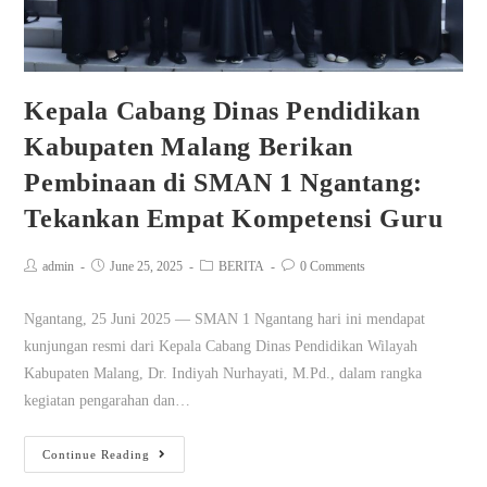
Kepala Cabang Dinas Pendidikan
Kabupaten Malang Berikan
Pembinaan di SMAN 1 Ngantang:
Tekankan Empat Kompetensi Guru
admin
June 25, 2025
BERITA
0 Comments
Ngantang, 25 Juni 2025 — SMAN 1 Ngantang hari ini mendapat
kunjungan resmi dari Kepala Cabang Dinas Pendidikan Wilayah
Kabupaten Malang, Dr. Indiyah Nurhayati, M.Pd., dalam rangka
kegiatan pengarahan dan…
Continue Reading