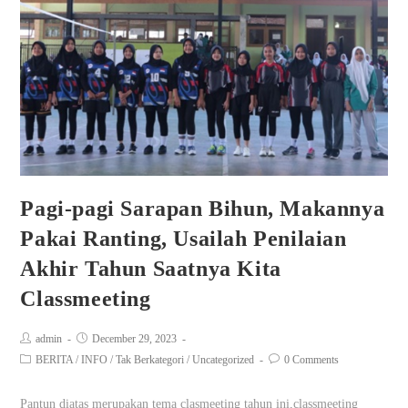
Pagi-pagi Sarapan Bihun, Makannya
Pakai Ranting, Usailah Penilaian
Akhir Tahun Saatnya Kita
Classmeeting
admin
December 29, 2023
BERITA
/
INFO
/
Tak Berkategori
/
Uncategorized
0 Comments
Pantun diatas merupakan tema clasmeeting tahun ini,classmeeting