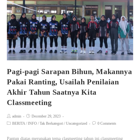
Pagi-pagi Sarapan Bihun, Makannya
Pakai Ranting, Usailah Penilaian
Akhir Tahun Saatnya Kita
Classmeeting
admin
December 29, 2023
BERITA
/
INFO
/
Tak Berkategori
/
Uncategorized
0 Comments
Pantun diatas merupakan tema clasmeeting tahun ini,classmeeting