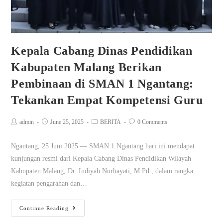
Kepala Cabang Dinas Pendidikan
Kabupaten Malang Berikan
Pembinaan di SMAN 1 Ngantang:
Tekankan Empat Kompetensi Guru
admin
June 25, 2025
BERITA
0 Comments
Ngantang, 25 Juni 2025 — SMAN 1 Ngantang hari ini mendapat
kunjungan resmi dari Kepala Cabang Dinas Pendidikan Wilayah
Kabupaten Malang, Dr. Indiyah Nurhayati, M.Pd., dalam rangka
kegiatan pengarahan dan…
Continue Reading