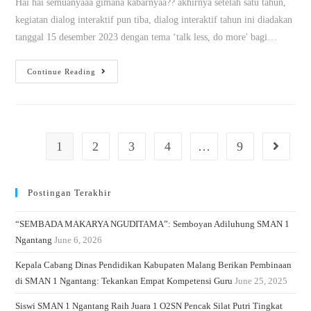
Hai hai semuanyaaa gimana kabarnyaa?? akhirnya setelah satu tahun,
kegiatan dialog interaktif pun tiba, dialog interaktif tahun ini diadakan
tanggal 15 desember 2023 dengan tema ‘talk less, do more' bagi…
Continue Reading
1
2
3
4
…
9
Postingan Terakhir
“SEMBADA MAKARYA NGUDITAMA”: Semboyan Adiluhung SMAN 1
Ngantang
June 6, 2026
Kepala Cabang Dinas Pendidikan Kabupaten Malang Berikan Pembinaan
di SMAN 1 Ngantang: Tekankan Empat Kompetensi Guru
June 25, 2025
Siswi SMAN 1 Ngantang Raih Juara 1 O2SN Pencak Silat Putri Tingkat