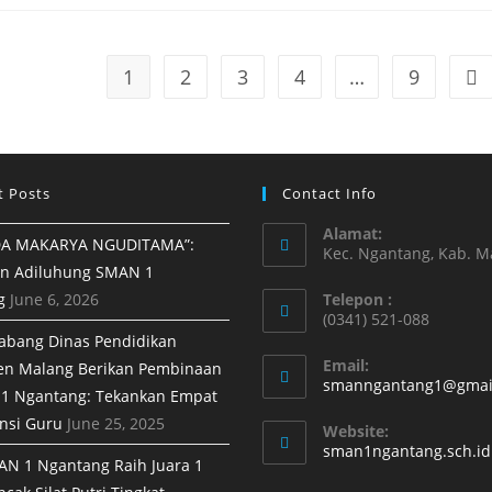
1
2
3
4
…
9
t Posts
Contact Info
Alamat:
A MAKARYA NGUDITAMA”:
Kec. Ngantang, Kab. M
n Adiluhung SMAN 1
g
June 6, 2026
Telepon :
(0341) 521-088
abang Dinas Pendidikan
Email:
en Malang Berikan Pembinaan
smanngantang1@gmai
1 Ngantang: Tekankan Empat
nsi Guru
June 25, 2025
Website:
sman1ngantang.sch.id
AN 1 Ngantang Raih Juara 1