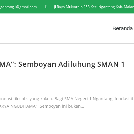
gantang1@gmail.com
Jl Raya Mulyorejo 253 Kec. Ngantang Kab. Mala
Beranda
A”: Semboyan Adiluhung SMAN 1
ondasi filosofis yang kokoh. Bagi SMA Negeri 1 Ngantang, fondasi i
KARYA NGUDITAMA". Semboyan ini bukan…