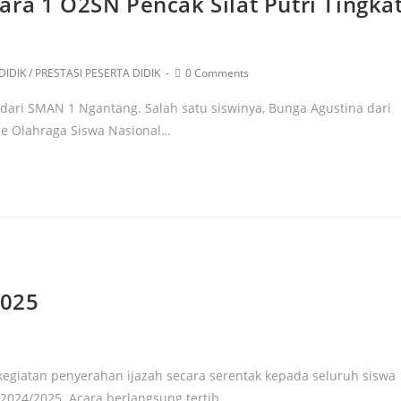
ra 1 O2SN Pencak Silat Putri Tingka
DIDIK
/
PRESTASI PESERTA DIDIK
0 Comments
ari SMAN 1 Ngantang. Salah satu siswinya, Bunga Agustina dari
ade Olahraga Siswa Nasional…
2025
egiatan penyerahan ijazah secara serentak kepada seluruh siswa
n 2024/2025. Acara berlangsung tertib…