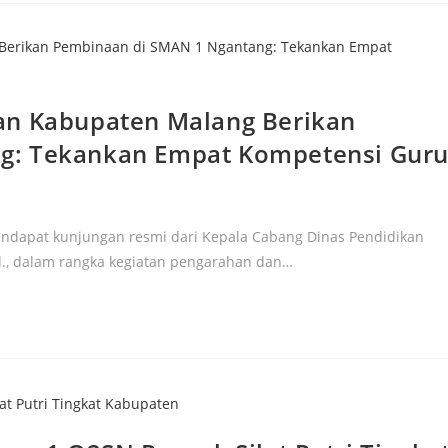
an Kabupaten Malang Berikan
g: Tekankan Empat Kompetensi Gur
endapat kunjungan resmi dari Kepala Cabang Dinas Pendidikan
d., dalam rangka kegiatan pengarahan dan…