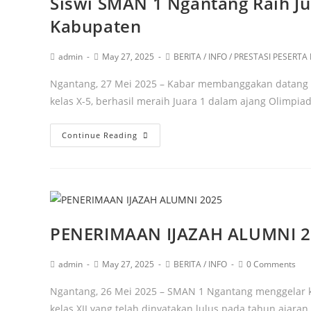
Siswi SMAN 1 Ngantang Raih Jua
Kabupaten
admin
May 27, 2025
BERITA
/
INFO
/
PRESTASI PESERTA 
Ngantang, 27 Mei 2025 – Kabar membanggakan datang d
kelas X-5, berhasil meraih Juara 1 dalam ajang Olimpi
Continue Reading
PENERIMAAN IJAZAH ALUMNI 
admin
May 27, 2025
BERITA
/
INFO
0 Comments
Ngantang, 26 Mei 2025 – SMAN 1 Ngantang menggelar k
kelas XII yang telah dinyatakan lulus pada tahun ajara