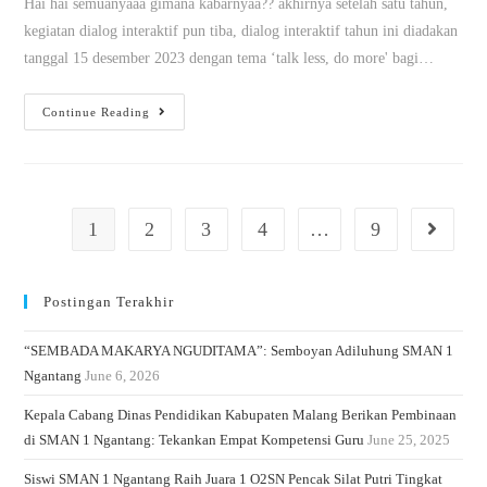
Hai hai semuanyaaa gimana kabarnyaa?? akhirnya setelah satu tahun,
kegiatan dialog interaktif pun tiba, dialog interaktif tahun ini diadakan
tanggal 15 desember 2023 dengan tema ‘talk less, do more' bagi…
Continue Reading
1
2
3
4
…
9
Postingan Terakhir
“SEMBADA MAKARYA NGUDITAMA”: Semboyan Adiluhung SMAN 1
Ngantang
June 6, 2026
Kepala Cabang Dinas Pendidikan Kabupaten Malang Berikan Pembinaan
di SMAN 1 Ngantang: Tekankan Empat Kompetensi Guru
June 25, 2025
Siswi SMAN 1 Ngantang Raih Juara 1 O2SN Pencak Silat Putri Tingkat