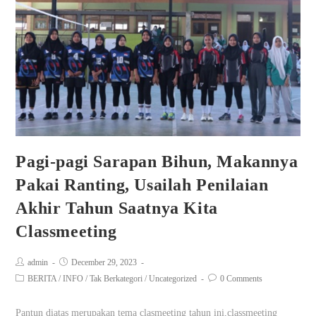
Pagi-pagi Sarapan Bihun, Makannya
Pakai Ranting, Usailah Penilaian
Akhir Tahun Saatnya Kita
Classmeeting
admin
December 29, 2023
BERITA
/
INFO
/
Tak Berkategori
/
Uncategorized
0 Comments
Pantun diatas merupakan tema clasmeeting tahun ini,classmeeting