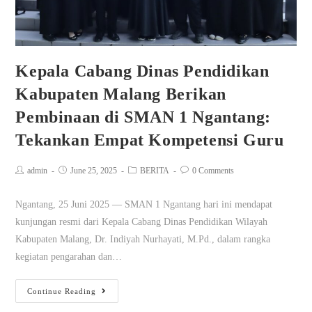
Kepala Cabang Dinas Pendidikan
Kabupaten Malang Berikan
Pembinaan di SMAN 1 Ngantang:
Tekankan Empat Kompetensi Guru
admin
June 25, 2025
BERITA
0 Comments
Ngantang, 25 Juni 2025 — SMAN 1 Ngantang hari ini mendapat
kunjungan resmi dari Kepala Cabang Dinas Pendidikan Wilayah
Kabupaten Malang, Dr. Indiyah Nurhayati, M.Pd., dalam rangka
kegiatan pengarahan dan…
Continue Reading