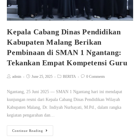
Kepala Cabang Dinas Pendidikan
Kabupaten Malang Berikan
Pembinaan di SMAN 1 Ngantang:
Tekankan Empat Kompetensi Guru
admin
June 25, 2025
BERITA
0 Comments
Ngantang, 25 Juni 2025 — SMAN 1 Ngantang hari ini mendapat
kunjungan resmi dari Kepala Cabang Dinas Pendidikan Wilayah
Kabupaten Malang, Dr. Indiyah Nurhayati, M.Pd., dalam rangka
kegiatan pengarahan dan…
Continue Reading