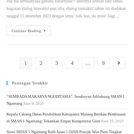
Hai hai semuanyaaa gimana kabarnyaa?? akhirnya setelah satu tahun,
kegiatan dialog interaktif pun tiba, dialog interaktif tahun ini diadakan
tanggal 15 desember 2023 dengan tema ‘talk less, do more' bagi…
Continue Reading
1
2
3
4
…
9
Postingan Terakhir
“SEMBADA MAKARYA NGUDITAMA”: Semboyan Adiluhung SMAN 1
Ngantang
June 6, 2026
Kepala Cabang Dinas Pendidikan Kabupaten Malang Berikan Pembinaan
di SMAN 1 Ngantang: Tekankan Empat Kompetensi Guru
June 25, 2025
Siswi SMAN 1 Ngantang Raih Juara 1 O2SN Pencak Silat Putri Tingkat