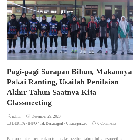
Pagi-pagi Sarapan Bihun, Makannya
Pakai Ranting, Usailah Penilaian
Akhir Tahun Saatnya Kita
Classmeeting
admin
December 29, 2023
BERITA
/
INFO
/
Tak Berkategori
/
Uncategorized
0 Comments
Pantun diatas merupakan tema clasmeeting tahun ini,classmeeting