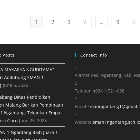
1
2
3
4
…
9
t Posts
Contact Info
A MAKARYA NGUDITAMA”:
Alamat:
Kec. Ngantang, Kab. M
n Adiluhung SMAN 1
g
June 6, 2026
Telepon :
(0341) 521-088
abang Dinas Pendidikan
en Malang Berikan Pembinaan
Email:
smanngantang1@gmail.
1 Ngantang: Tekankan Empat
nsi Guru
June 25, 2025
Website:
sman1ngantang.sch.i
AN 1 Ngantang Raih Juara 1