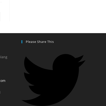
Please Share This
alang
com
d