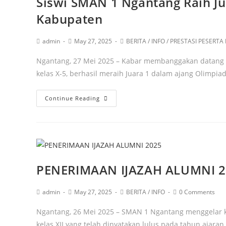
Siswi SMAN 1 Ngantang Raih Jua
Kabupaten
admin
May 27, 2025
BERITA
/
INFO
/
PRESTASI PESERTA 
Ngantang, 27 Mei 2025 – Kabar membanggakan datang d
kelas X-5, berhasil meraih Juara 1 dalam ajang Olimpi
Continue Reading
PENERIMAAN IJAZAH ALUMNI 
admin
May 27, 2025
BERITA
/
INFO
0 Comments
Ngantang, 26 Mei 2025 – SMAN 1 Ngantang menggelar k
kelas XII yang telah dinyatakan lulus pada tahun ajara