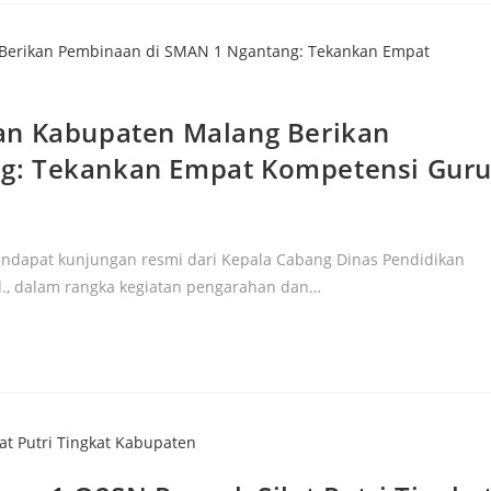
an Kabupaten Malang Berikan
g: Tekankan Empat Kompetensi Gur
endapat kunjungan resmi dari Kepala Cabang Dinas Pendidikan
d., dalam rangka kegiatan pengarahan dan…