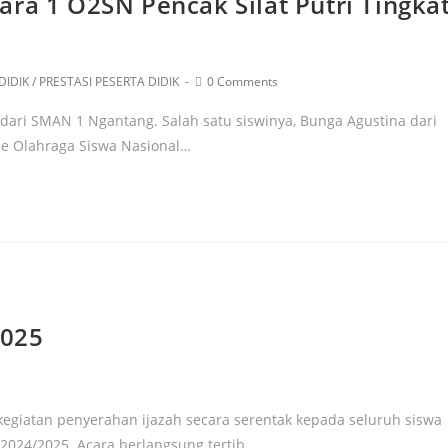
ra 1 O2SN Pencak Silat Putri Tingka
DIDIK
/
PRESTASI PESERTA DIDIK
0 Comments
ari SMAN 1 Ngantang. Salah satu siswinya, Bunga Agustina dari
ade Olahraga Siswa Nasional…
2025
egiatan penyerahan ijazah secara serentak kepada seluruh siswa
n 2024/2025. Acara berlangsung tertib…