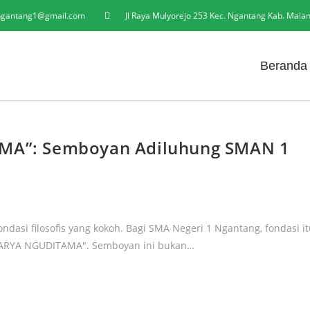
gantang1@gmail.com
Jl Raya Mulyorejo 253 Kec. Ngantang Kab. Mala
Beranda
A”: Semboyan Adiluhung SMAN 1
ondasi filosofis yang kokoh. Bagi SMA Negeri 1 Ngantang, fondasi i
KARYA NGUDITAMA". Semboyan ini bukan…