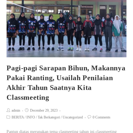
Pagi-pagi Sarapan Bihun, Makannya
Pakai Ranting, Usailah Penilaian
Akhir Tahun Saatnya Kita
Classmeeting
admin
December 29, 2023
BERITA
/
INFO
/
Tak Berkategori
/
Uncategorized
0 Comments
Pantun diatas merupakan tema clasmeeting tahun ini,classmeeting