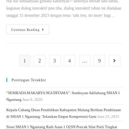
Hai hai semuanyaaa gimana kabarnyaa?? akhirnya setelah satu tahun,
kegiatan dialog interaktif pun tiba, dialog interaktif tahun ini diadakan
tanggal 15 desember 2023 dengan tema ‘talk less, do more' bagi…
Continue Reading
1
2
3
4
…
9
Postingan Terakhir
“SEMBADA MAKARYA NGUDITAMA”: Semboyan Adiluhung SMAN 1
Ngantang
June 6, 2026
Kepala Cabang Dinas Pendidikan Kabupaten Malang Berikan Pembinaan
di SMAN 1 Ngantang: Tekankan Empat Kompetensi Guru
June 25, 2025
Siswi SMAN 1 Ngantang Raih Juara 1 O2SN Pencak Silat Putri Tingkat