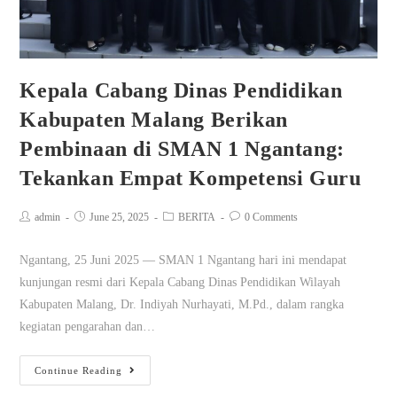
Kepala Cabang Dinas Pendidikan
Kabupaten Malang Berikan
Pembinaan di SMAN 1 Ngantang:
Tekankan Empat Kompetensi Guru
admin
June 25, 2025
BERITA
0 Comments
Ngantang, 25 Juni 2025 — SMAN 1 Ngantang hari ini mendapat
kunjungan resmi dari Kepala Cabang Dinas Pendidikan Wilayah
Kabupaten Malang, Dr. Indiyah Nurhayati, M.Pd., dalam rangka
kegiatan pengarahan dan…
Continue Reading