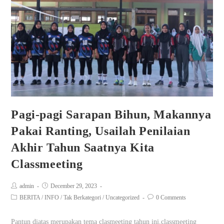
Pagi-pagi Sarapan Bihun, Makannya
Pakai Ranting, Usailah Penilaian
Akhir Tahun Saatnya Kita
Classmeeting
admin
December 29, 2023
BERITA
/
INFO
/
Tak Berkategori
/
Uncategorized
0 Comments
Pantun diatas merupakan tema clasmeeting tahun ini,classmeeting