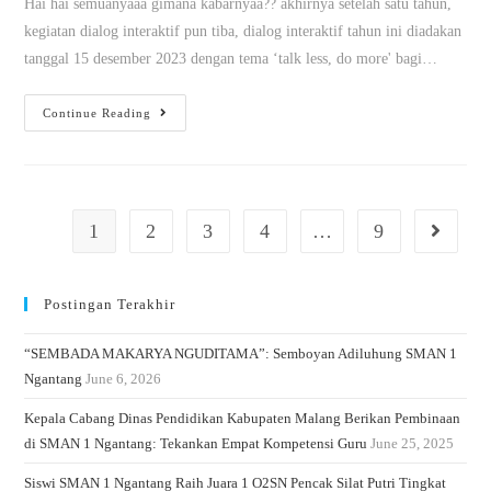
Hai hai semuanyaaa gimana kabarnyaa?? akhirnya setelah satu tahun,
kegiatan dialog interaktif pun tiba, dialog interaktif tahun ini diadakan
tanggal 15 desember 2023 dengan tema ‘talk less, do more' bagi…
Continue Reading
1
2
3
4
…
9
Postingan Terakhir
“SEMBADA MAKARYA NGUDITAMA”: Semboyan Adiluhung SMAN 1
Ngantang
June 6, 2026
Kepala Cabang Dinas Pendidikan Kabupaten Malang Berikan Pembinaan
di SMAN 1 Ngantang: Tekankan Empat Kompetensi Guru
June 25, 2025
Siswi SMAN 1 Ngantang Raih Juara 1 O2SN Pencak Silat Putri Tingkat