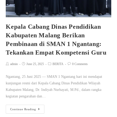
Kepala Cabang Dinas Pendidikan
Kabupaten Malang Berikan
Pembinaan di SMAN 1 Ngantang:
Tekankan Empat Kompetensi Guru
admin
June 25, 2025
BERITA
0 Comments
Ngantang, 25 Juni 2025 — SMAN 1 Ngantang hari ini mendapat
kunjungan resmi dari Kepala Cabang Dinas Pendidikan Wilayah
Kabupaten Malang, Dr. Indiyah Nurhayati, M.Pd., dalam rangka
kegiatan pengarahan dan…
Continue Reading