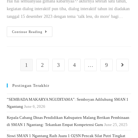
Hai hai semuanyaaa gimana kabarnyaa?? akhirnya setelah satu tahun,
kegiatan dialog interaktif pun tiba, dialog interaktif tahun ini diadakan
tanggal 15 desember 2023 dengan tema ‘talk less, do more' bagi…
Continue Reading
1
2
3
4
…
9
Postingan Terakhir
“SEMBADA MAKARYA NGUDITAMA”: Semboyan Adiluhung SMAN 1
Ngantang
June 6, 2026
Kepala Cabang Dinas Pendidikan Kabupaten Malang Berikan Pembinaan
di SMAN 1 Ngantang: Tekankan Empat Kompetensi Guru
June 25, 2025
Siswi SMAN 1 Ngantang Raih Juara 1 O2SN Pencak Silat Putri Tingkat