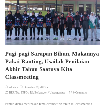
Pagi-pagi Sarapan Bihun, Makannya
Pakai Ranting, Usailah Penilaian
Akhir Tahun Saatnya Kita
Classmeeting
admin
December 29, 2023
BERITA
/
INFO
/
Tak Berkategori
/
Uncategorized
0 Comments
Pantun diatas merupakan tema clasmeeting tahun ini,classmeeting