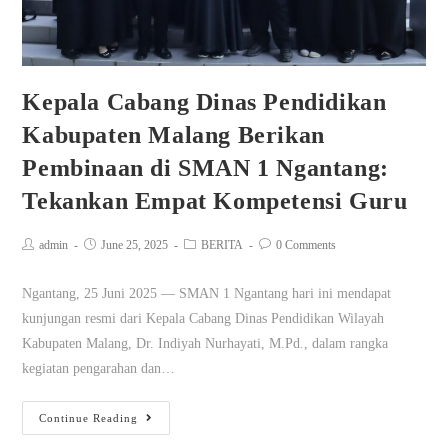
Kepala Cabang Dinas Pendidikan
Kabupaten Malang Berikan
Pembinaan di SMAN 1 Ngantang:
Tekankan Empat Kompetensi Guru
admin
June 25, 2025
BERITA
0 Comments
Ngantang, 25 Juni 2025 — SMAN 1 Ngantang hari ini mendapat
kunjungan resmi dari Kepala Cabang Dinas Pendidikan Wilayah
Kabupaten Malang, Dr. Indiyah Nurhayati, M.Pd., dalam rangka
kegiatan pengarahan dan…
Continue Reading