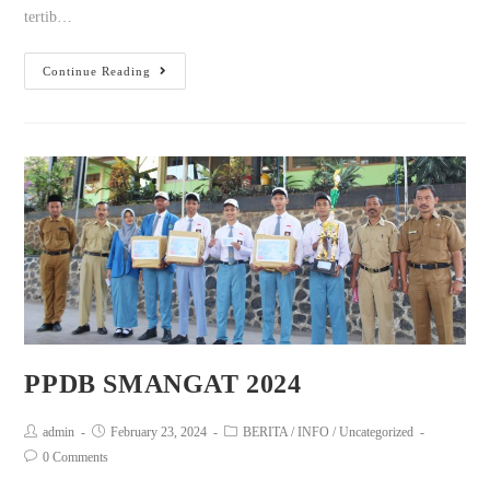
tertib…
Continue Reading
PPDB SMANGAT 2024
admin
February 23, 2024
BERITA
/
INFO
/
Uncategorized
0 Comments