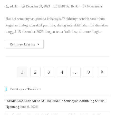
admin
December 24, 2023
BERITA
/
INFO
0 Comments
Hai hai semuanyaaa gimana kabarnyaa?? akhirnya setelah satu tahun,
kegiatan dialog interaktif pun tiba, dialog interaktif tahun ini diadakan
tanggal 15 desember 2023 dengan tema ‘talk less, do more' bagi…
Continue Reading
1
2
3
4
…
9
Postingan Terakhir
“SEMBADA MAKARYA NGUDITAMA”: Semboyan Adiluhung SMAN 1
Ngantang
June 6, 2026