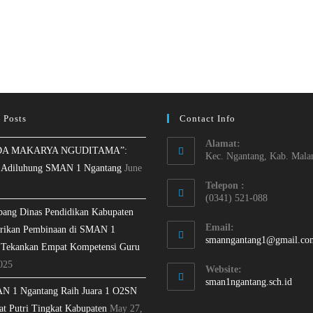
 Posts
Contact Info
Alamat:
A MAKARYA NGUDITAMA”:
Kec. Ngantang, Kab. Mala
 Adiluhung SMAN 1 Ngantang
June
Telepon :
(0341) 521-088
bang Dinas Pendidikan Kabupaten
Email:
rikan Pembinaan di SMAN 1
smanngantang1@gmail.co
 Tekankan Empat Kompetensi Guru
025
Website:
sman1ngantang.sch.id
N 1 Ngantang Raih Juara 1 O2SN
at Putri Tingkat Kabupaten
May 27,