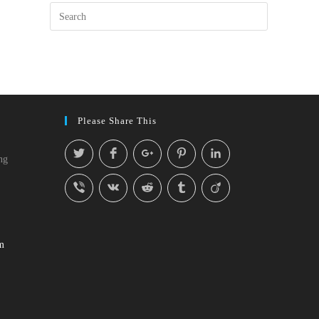
Please Share This
ng
m