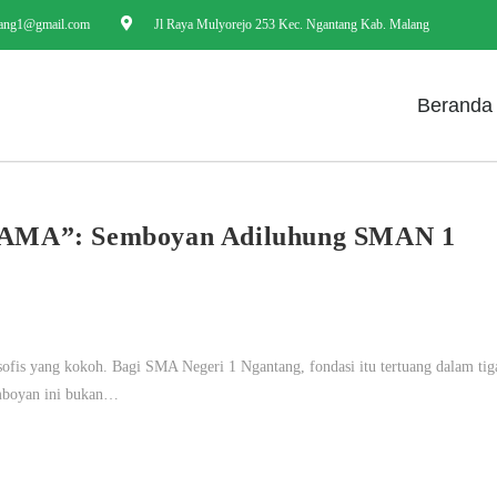
ang1@gmail.com
Jl Raya Mulyorejo 253 Kec. Ngantang Kab. Malang
Beranda
A”: Semboyan Adiluhung SMAN 1
losofis yang kokoh. Bagi SMA Negeri 1 Ngantang, fondasi itu tertuang dalam tig
oyan ini bukan…