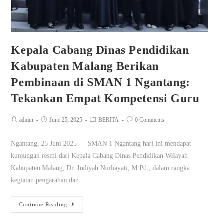
Kepala Cabang Dinas Pendidikan
Kabupaten Malang Berikan
Pembinaan di SMAN 1 Ngantang:
Tekankan Empat Kompetensi Guru
admin
June 25, 2025
BERITA
0 Comments
Ngantang, 25 Juni 2025 — SMAN 1 Ngantang hari ini mendapat
kunjungan resmi dari Kepala Cabang Dinas Pendidikan Wilayah
Kabupaten Malang, Dr. Indiyah Nurhayati, M.Pd., dalam rangka
kegiatan pengarahan dan…
Continue Reading