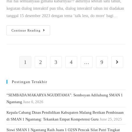
Hai hai semuanyaaa gimana kabarnyaa?? akhirnya setelah satu tahun,
kegiatan dialog interaktif pun tiba, dialog interaktif tahun ini diadakan
tanggal 15 desember 2023 dengan tema ‘talk less, do more' bagi…
Continue Reading
1
2
3
4
…
9
Postingan Terakhir
“SEMBADA MAKARYA NGUDITAMA”: Semboyan Adiluhung SMAN 1
Ngantang
June 6, 2026
Kepala Cabang Dinas Pendidikan Kabupaten Malang Berikan Pembinaan
di SMAN 1 Ngantang: Tekankan Empat Kompetensi Guru
June 25, 2025
Siswi SMAN 1 Ngantang Raih Juara 1 O2SN Pencak Silat Putri Tingkat