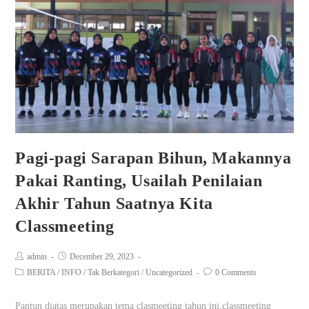
Pagi-pagi Sarapan Bihun, Makannya
Pakai Ranting, Usailah Penilaian
Akhir Tahun Saatnya Kita
Classmeeting
admin
December 29, 2023
BERITA
/
INFO
/
Tak Berkategori
/
Uncategorized
0 Comments
Pantun diatas merupakan tema clasmeeting tahun ini,classmeeting