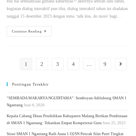
Hai hai semuanyaaa gimana kabarnyaa?? akhirnya setelah satu tahun,
kegiatan dialog interaktif pun tiba, dialog interaktif tahun ini diadakan
tanggal 15 desember 2023 dengan tema ‘talk less, do more' bagi…
Continue Reading
1
2
3
4
…
9
Postingan Terakhir
“SEMBADA MAKARYA NGUDITAMA”: Semboyan Adiluhung SMAN 1
Ngantang
June 6, 2026
Kepala Cabang Dinas Pendidikan Kabupaten Malang Berikan Pembinaan
di SMAN 1 Ngantang: Tekankan Empat Kompetensi Guru
June 25, 2025
Siswi SMAN 1 Ngantang Raih Juara 1 O2SN Pencak Silat Putri Tingkat