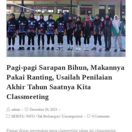
Pagi-pagi Sarapan Bihun, Makannya
Pakai Ranting, Usailah Penilaian
Akhir Tahun Saatnya Kita
Classmeeting
admin
December 29, 2023
BERITA
/
INFO
/
Tak Berkategori
/
Uncategorized
0 Comments
Pantun diatas merupakan tema clasmeeting tahun ini,classmeeting