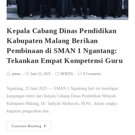
Kepala Cabang Dinas Pendidikan
Kabupaten Malang Berikan
Pembinaan di SMAN 1 Ngantang:
Tekankan Empat Kompetensi Guru
admin
June 25, 2025
BERITA
0 Comments
Ngantang, 25 Juni 2025 — SMAN 1 Ngantang hari ini mendapat
kunjungan resmi dari Kepala Cabang Dinas Pendidikan Wilayah
Kabupaten Malang, Dr. Indiyah Nurhayati, M.Pd., dalam rangka
kegiatan pengarahan dan…
Continue Reading