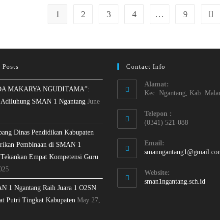
1
2
3
4
…
9
 Posts
Contact Info
Alamat:
A MAKARYA NGUDITAMA”:
Kec. Ngantang, Kab. Mala
 Adiluhung SMAN 1 Ngantang
June
Telepon :
(0341) 521-088
bang Dinas Pendidikan Kabupaten
Email:
rikan Pembinaan di SMAN 1
smanngantang1@gmail.co
 Tekankan Empat Kompetensi Guru
025
Website:
sman1ngantang.sch.id
N 1 Ngantang Raih Juara 1 O2SN
at Putri Tingkat Kabupaten
May 27,