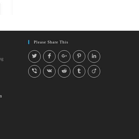
Please Share This
ng
m